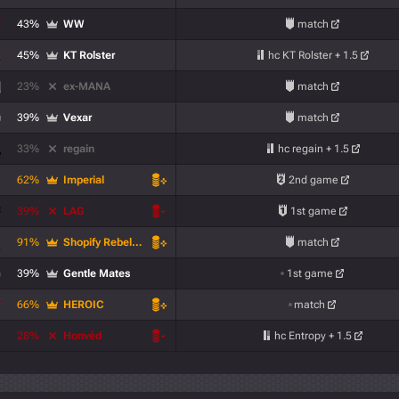
match
43%
WW
hc KT Rolster + 1.5
45%
KT Rolster
match
23%
ex-MANA
match
39%
Vexar
hc regain + 1.5
33%
regain
2nd game
62%
Imperial
1st game
39%
LAG
match
91%
Shopify Rebellion Black
1st game
39%
Gentle Mates
match
66%
HEROIC
hc Entropy + 1.5
28%
Honvéd