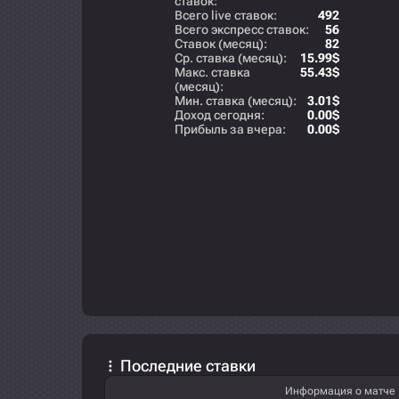
ставок:
Всего live ставок:
492
Всего экспресс ставок:
56
Ставок (месяц):
82
Ср. ставка (месяц):
15.99
$
Макс. ставка
55.43
$
(месяц):
Мин. ставка (месяц):
3.01
$
Доход сегодня:
0.00
$
Прибыль за вчера:
0.00
$
Последние ставки
Информация о матче