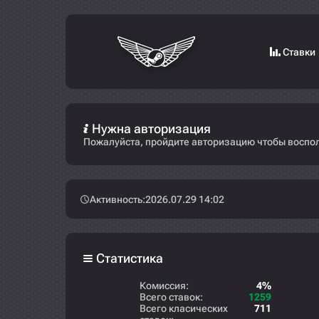
Ставки
Нужна авторизация
Пожалуйста, пройдите авторизацию чтобы воспо
Активность:
2026.07.29 14:02
Статистика
Комиссия:
4%
Всего ставок:
1259
Всего класических
711