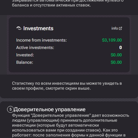
баланса и отсутствии активных ставок.
Статистику по всем инвестициям вы можете увидеть в
своем профиле, смотрите скрин выше.
Доверительное управление
Функция "Доверительное управление" дает возможность
людям (управляющим) принимать дополнительные
инвестиции (которые будут автоматически
использоваться вами при создании ставок). Как это
работает: после заполнения формы к данной функции в