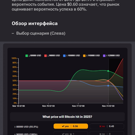
вероятность события. Цена $0.60 означает, что рынок
оценивает вероятность успеха в 60%.
Обзор интерфейса
Выбор сценария (Слева)