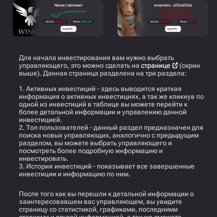
Для начала инвестирования вам нужно выбрать
управляющего, это можно сделать на
странице
(скрин
выше). Данная страница разделена на три раздела:
1. Активных инвестиций - здесь выводится краткая
информация о активных инвестициях, а так же кликнув по
одной из инвестиций в таблице вы можете перейти к
более детальной информации и управлению данной
инвестицией.
2. Топ пользователей - данный раздел предназначен для
поиска новых управляющих, аналогично с предыдущим
разделом, вы можете выбрать управляющего и
посмотреть более подробную информацию и
инвестировать.
3. История инвестиций - показывает все завершенные
инвестиции и информацию по ним.
После того как вы перешли к детальной информации о
заинтересовавшем вас управляющем, вы увидите
страницу со статистикой, графиками, последними
ставками и другой информацией, а так же сможете