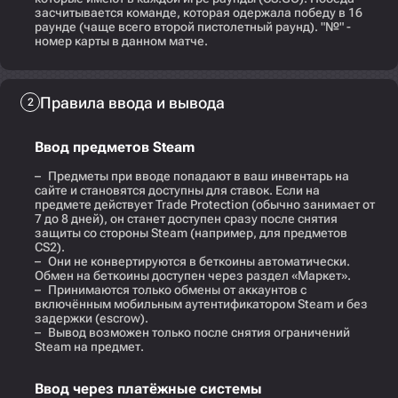
засчитывается команде, которая одержала победу в 16
раунде (чаще всего второй пистолетный раунд). "№" -
номер карты в данном матче.
Правила ввода и вывода
Ввод предметов Steam
Предметы при вводе попадают в ваш инвентарь на
сайте и становятся доступны для ставок. Если на
предмете действует Trade Protection (обычно занимает от
7 до 8 дней), он станет доступен сразу после снятия
защиты со стороны Steam (например, для предметов
CS2).
Они не конвертируются в беткоины автоматически.
Обмен на беткоины доступен через раздел «Маркет».
Принимаются только обмены от аккаунтов с
включённым мобильным аутентификатором Steam и без
задержки (escrow).
Вывод возможен только после снятия ограничений
Steam на предмет.
Ввод через платёжные системы