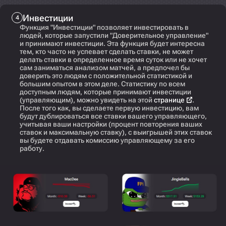
Инвестиции
Функция "Инвестиции" позволяет инвестировать в
людей, которые запустили "Доверительное управление"
и принимают инвестиции. Эта функция будет интересна
тем, кто часто не успевает сделать ставки, не может
делать ставки в определенное время суток или не хочет
сам заниматься анализом матчей, а предпочел бы
доверить это людям с положительной статистикой и
большим опытом в этом деле. Статистику по всем
доступным людям, которые принимают инвестиции
(управляющим), можно увидеть на этой
странице
.
После того как, вы сделаете первую инвестицию, вам
будут дублироваться все ставки вашего управляющего,
учитывая ваши настройки (процент повторения ваших
ставок и максимальную ставку), с выигрышей этих ставок
вы будете отдавать комиссию управляющему за его
работу.