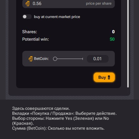
Здесь совершаются сделки.
Вкладки «Покупка / Продажа»: Выберите действие.
Выбор стороны: Нажмите Yes (Зеленая) или No
(Красная).
Сумма (BetCoin): Сколько вы хотите вложить.