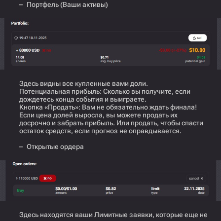
Портфель (Ваши активы)
Здесь видны все купленные вами доли.
Потенциальная прибыль: Сколько вы получите, если
дождетесь конца события и выиграете.
Кнопка «Продать»: Вам не обязательно ждать финала!
Если цена долей выросла, вы можете продать их
досрочно и забрать прибыль. Или продать, чтобы спасти
остаток средств, если прогноз не оправдывается.
Открытые ордера
Здесь находятся ваши Лимитные заявки, которые еще не