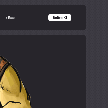
Еще
Войти
+