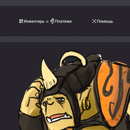
Инвентарь
и
Платежи
Помощь