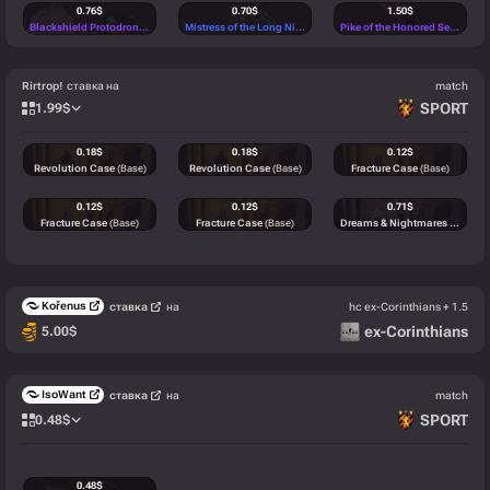
0.76
$
0.70
$
1.50
$
Blackshield Protodrone Missile Launcher
(Mythical)
Mistress of the Long Night
(Rare)
Pike of the Honored Servant of the Empire
Rirtrop!
ставка на
match
SPORT
1.99
$
0.18
$
0.18
$
0.12
$
Revolution Case
(Base)
Revolution Case
(Base)
Fracture Case
(Base)
0.12
$
0.12
$
0.71
$
Fracture Case
(Base)
Fracture Case
(Base)
Dreams & Nightmares Case
(B
0.18
$
0.12
$
0.12
$
Revolution Case
(Base)
Fracture Case
(Base)
Fracture Case
(Base)
Kořenus
ставка
на
hc ex-Corinthians + 1.5
0.14
$
ex-Corinthians
5.00
$
MAC-10 | Echoing Sands (Field-Tested)
(Industrial)
IsoWant
ставка
на
match
SPORT
0.48
$
0.48
$