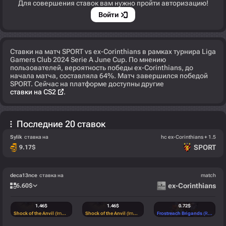
Для совершения ставок вам нужно пройти авторизацию!
Войти
Ставки на матч SPORT vs ex-Corinthians в рамках турнира Liga
Gamers Club 2024 Serie A June Cup. По мнению
пользователей, вероятность победы ex-Corinthians, до
начала матча, составляла 64%. Матч завершился победой
SPORT. Сейчас на платформе доступны другие
ставки на CS2
.
Последние 20 ставок
Sylik
ставка на
hc ex-Corinthians + 1.5
SPORT
9.17
$
deca13nce
ставка на
match
ex-Corinthians
6.60
$
1.46
$
1.46
$
0.72
$
Shock of the Anvil
(Immortal)
Shock of the Anvil
(Immortal)
Frostreach Brigands
(Rare)