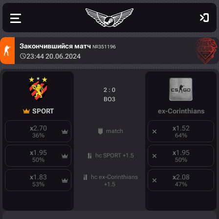
Закончившийся матч
№351196
23:44 20.06.2024
2 : 0
BO3
SPORT
ex-Corinthians
x
2.70
x
1.52
match
36
%
64
%
x
1.95
x
1.95
hc SPORT +1.5
50
%
50
%
x
1.83
x
2.08
hc ex-Corinthians
53
%
47
%
+1.5