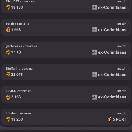
Rbl-JEST
ставка на
match
ex-Corinthians
18.13
$
balab
ставка на
match
ex-Corinthians
1.66
$
genforaska
ставка на
match
ex-Corinthians
1.91
$
Steffani
ставка на
match
ex-Corinthians
22.07
$
ELVISS
ставка на
match
ex-Corinthians
2.15
$
Lilisha
ставка на
match
SPORT
18.25
$