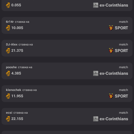
ex-Corinthians
0.05
$
6r14r
ставка на
match
SPORT
10.00
$
DJ-Alex
ставка на
match
SPORT
21.37
$
pooshe
ставка на
match
ex-Corinthians
4.38
$
klenochek
ставка на
match
SPORT
11.95
$
ecsi
ставка на
match
ex-Corinthians
22.15
$