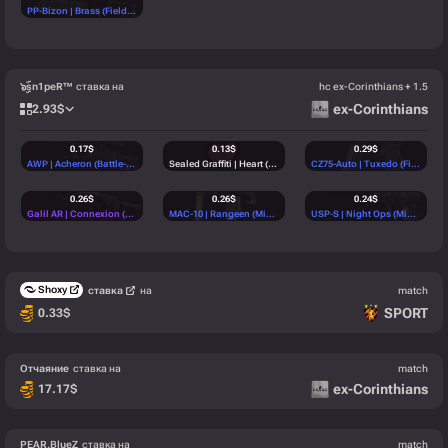
PP-Bizon | Brass (Field-Tested)
(Mil-Spec)
๖ۣۜsn1peR™
ставка на
hc ex-Corinthians + 1.5
ex-Corinthians
2.93
$
0.17
$
0.13
$
0.29
$
AWP | Acheron (Battle-Scarred)
(Mil-Spec)
Sealed Graffiti | Heart (Blood Red)
(Base)
CZ75-Auto | Tuxedo (Field-Tested)
0.26
$
0.26
$
0.24
$
Galil AR | Connexion (Field-Tested)
(Restricted)
MAC-10 | Rangeen (Minimal Wear)
(Mil-Spec)
USP-S | Night Ops (Minimal Wear)
0.20
$
0.19
$
0.32
$
MAC-10 | Allure (Well-Worn)
(Restricted)
Glock-18 | Catacombs (Field-Tested)
(Mil-Spec)
P90 | Facility Negative (Minimal Wear)
Shoxy
ставка
на
match
0.41
$
0.46
$
SPORT
0.33
$
AK-47 | Uncharted (Minimal Wear)
(Mil-Spec)
FAMAS | Cyanospatter (Factory New)
(Industrial)
Отчаяние
ставка на
match
ex-Corinthians
17.17
$
PEAR.BlueZ
ставка на
match