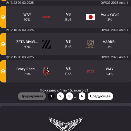
13:22 07.03.2025
OWCS 2025 Asia 1
VS
WAY
VortexWolf
Bo5
97%
3%
12:16 07.03.2025
OWCS 2025 Asia 1
VS
ZETA DIVISION
VARREL
Bo5
99%
1%
12:15 06.03.2025
OWCS 2025 Asia 1
VS
Crazy Raccoon
WAY
Bo5
76%
24%
Показано с 1 по 15, всего 81
...
Предыдущая
1
2
3
6
Следующая