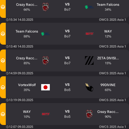
VS
Crazy Raccoon
Team Falcons
Bo7
66%
34%
15:34 14.03.2025
OWCS 2025 Asia 1
VS
Team Falcons
WAY
Bo7
88%
12%
13:40 14.03.2025
OWCS 2025 Asia 1
VS
Crazy Raccoon
ZETA DIVISION
Bo7
85%
15%
14:59 09.03.2025
OWCS 2025 Asia 1
VS
VortexWolf
99DIVINE
Bo5
35%
65%
13:19 09.03.2025
OWCS 2025 Asia 1
VS
WAY
Crazy Raccoon
Bo5
10%
90%
12:07 09.03.2025
OWCS 2025 Asia 1