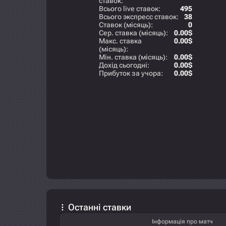
ставок:
Всього live ставок:
495
Всього экспресс ставок:
38
Ставок (місяць):
0
Сер. ставка (місяць):
0.00
$
Макс. ставка
0.00
$
(місяць):
Мін. ставка (місяць):
0.00
$
Дохід сьогодні:
0.00
$
Прибуток за учора:
0.00
$
Останні ставки
Інформація про матч