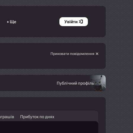
Ще
Увійти
+
Приховати повідомлення
Публічний профіль
играшів
Прибуток по днях