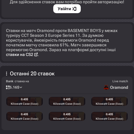
Для здійснення ставок вам потрібно пройти авторизацію!
Увійти
Ставки на матч Oramond проти BASEMENT BOYS у межах
турніру CCT Season 3 Europe Series 11. За думкою
користувачів, ймовірність перемоги Oramond перед
початком матчу становила 61%. Матч завершився
перемогою Oramond. Зараз на платформі доступні інші
ставки на CS2
.
Останні 20 ставок
Bank
ставка на
Live match
Oramond
5.16
$
0.43
$
0.43
$
0.43
$
Kilowatt Case
(Base)
Kilowatt Case
(Base)
Kilowatt Case
(Base)
0.43
$
0.43
$
0.43
$
Kilowatt Case
(Base)
Kilowatt Case
(Base)
Kilowatt Case
(Base)
0.43
$
0.43
$
0.43
$
Kilowatt Case
(Base)
Kilowatt Case
(Base)
Kilowatt Case
(Base)