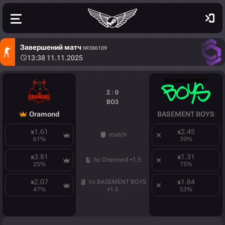
Завершений матч
№386109
13:38 11.11.2025
2 : 0
BO3
Oramond
BASEMENT BOYS
x
1.61
x
2.45
match
61
%
39
%
x
3.81
x
1.31
hc Oramond +1.5
25
%
75
%
x
2.07
x
1.84
hc BASEMENT BOYS
47
%
53
%
+1.5