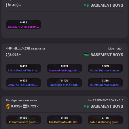
BASEMENT BOYS
8.48
$
8.48
$
Zeus x27 | Olympus (Minimal Wear)
(Classified)
不聽不聽_王八念經
ставка на
Live match
BASEMENT BOYS
2.09
$
0.43
$
0.38
$
0.38
$
Effigy Block of The International 2016 II
(Rare)
Bracer of the Forgotten Plane
(Mythical)
Taunt: Shaman Dance
(Rare)
0.40
$
0.12
$
0.38
$
Genuine Tools of the Master Thief Set
(Rare)
Pauldrons of the Northern Shore
(Rare)
Taunt: Shaman Dance
(Rare)
Betelgeuse
ставка на
hc BASEMENT BOYS + 1.5
BASEMENT BOYS
0.03
$
+
0.72
$
0.18
$
0.11
$
0.11
$
Harborblossom
(Immortal)
The Gates of Nothl
(Immortal)
Rabid Watchcog
(Immortal)