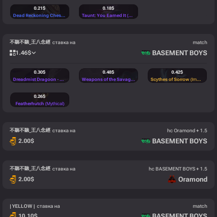
0.21
$
0.18
$
Dead Reckoning Chest
(Rare)
Taunt: You Earned It
(Mythical)
不聽不聽_王八念經
ставка на
match
BASEMENT BOYS
1.46
$
0.30
$
0.48
$
0.42
$
Dreadmist Dragoon - Back
(Mythical)
Weapons of the Savage Monger
Scythes of Sorrow
(Mythical)
(Immortal)
0.26
$
Featherhutch
(Mythical)
不聽不聽_王八念經
ставка на
hc Oramond + 1.5
BASEMENT BOYS
2.00
$
不聽不聽_王八念經
ставка на
hc BASEMENT BOYS + 1.5
Oramond
2.00
$
| YELLOW |
ставка на
match
BASEMENT BOYS
10.10
$