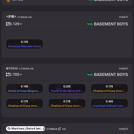
⭐梦曦⭐
ставка на
match
BASEMENT BOYS
0.12
$
0.12
$
Draconic Requiem
(Rare)
☯YOKAI
ставка на
match
BASEMENT BOYS
2.70
$
0.18
$
0.22
$
0.17
$
Horns of Deep Magma
(Uncommon)
Taunt: In the Spirit of Peace
(Mythical)
Chalice of Ix'yxa
(Immortal)
0.17
$
0.17
$
0.26
$
Chalice of Ix'yxa
(Immortal)
Chalice of Ix'yxa
(Immortal)
Inscribed Diffusal Lance
(Rare)
0.17
$
0.17
$
0.17
$
Chalice of Ix'yxa
(Immortal)
Chalice of Ix'yxa
(Immortal)
Chalice of Ix'yxa
(Immortal)
Martinez | Bets4.bet |
ставка
на
match
0.17
$
0.17
$
0.17
$