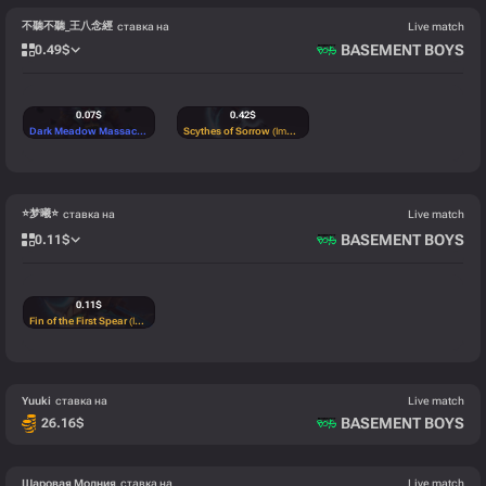
不聽不聽_王八念經
ставка на
Live match
0.43
$
0.43
$
0.43
$
BASEMENT BOYS
0.49
$
Kilowatt Case
(Base)
Kilowatt Case
(Base)
Kilowatt Case
(Base)
0.07
$
0.42
$
Dark Meadow Massacre Golem
(Rare)
Scythes of Sorrow
(Immortal)
⭐梦曦⭐
ставка на
Live match
BASEMENT BOYS
0.11
$
0.11
$
Fin of the First Spear
(Immortal)
Yuuki
ставка на
Live match
BASEMENT BOYS
26.16
$
Шаровая Молния
ставка на
Live match