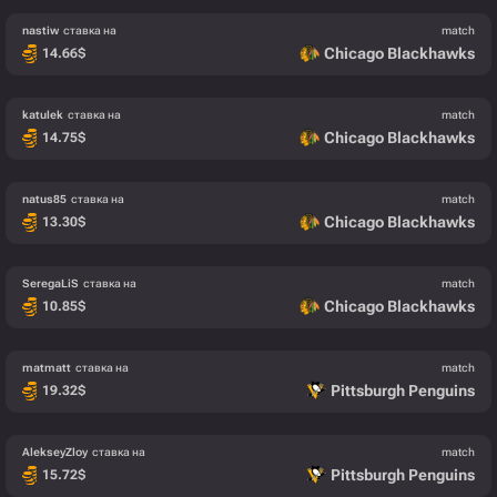
nastiw
ставка на
match
Chicago Blackhawks
14.66
$
katulek
ставка на
match
Chicago Blackhawks
14.75
$
natus85
ставка на
match
Chicago Blackhawks
13.30
$
SeregaLiS
ставка на
match
Chicago Blackhawks
10.85
$
matmatt
ставка на
match
Pittsburgh Penguins
19.32
$
AlekseyZloy
ставка на
match
Pittsburgh Penguins
15.72
$