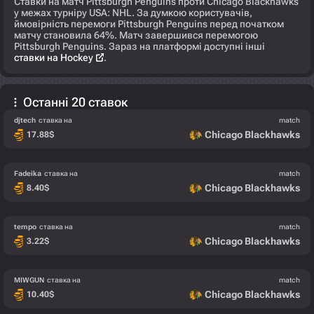
Ставки на матч Pittsburgh Penguins проти Chicago Blackhawks
у межах турніру USA: NHL. За думкою користувачів,
ймовірність перемоги Pittsburgh Penguins перед початком
матчу становила 64%. Матч завершився перемогою
Pittsburgh Penguins. Зараз на платформі доступні інші
ставки на Hockey
.
Останні 20 ставок
djtech
ставка на
match
Chicago Blackhawks
17.88
$
Fadeika
ставка на
match
Chicago Blackhawks
8.40
$
tempo
ставка на
match
Chicago Blackhawks
3.22
$
MIWGUN
ставка на
match
Chicago Blackhawks
10.40
$