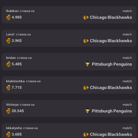
Rubikon
ставка на
match
Chicago Blackhawks
4.98
$
Lara1
ставка на
match
Chicago Blackhawks
3.96
$
brolan
ставка на
match
Pittsburgh Penguins
5.48
$
klubnischka
ставка на
match
Chicago Blackhawks
7.71
$
Victorya
ставка на
match
Pittsburgh Penguins
20.54
$
kkkatysha
ставка на
match
Chicago Blackhawks
3.68
$