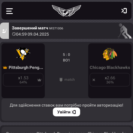
Завершений матч
№371006
04:59 09.04.2025
5 : 0
BO1
Pittsburgh Penguins
Chicago Blackhawks
x
1.53
x
2.66
match
64
%
36
%
Для здійснення ставок вам потрібно пройти авторизацію!
Увійти