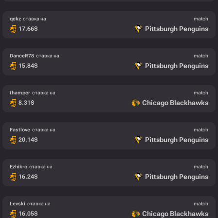
qekz
ставка на
match
Pittsburgh Penguins
17.66
$
DanceR78
ставка на
match
Pittsburgh Penguins
15.84
$
thamper
ставка на
match
Chicago Blackhawks
8.31
$
Fastlove
ставка на
match
Pittsburgh Penguins
20.14
$
Ezhik-o
ставка на
match
Pittsburgh Penguins
16.24
$
Levski
ставка на
match
Chicago Blackhawks
16.05
$