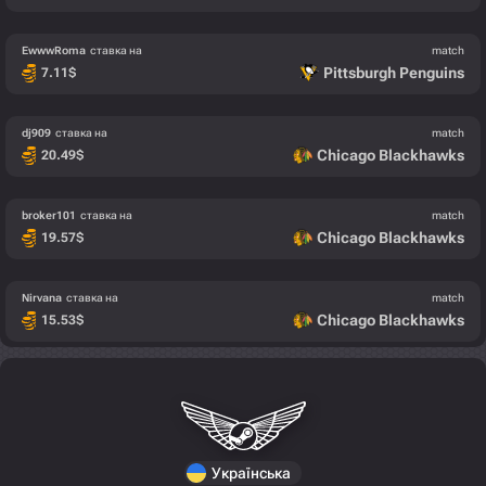
EwwwRoma
ставка на
match
Pittsburgh Penguins
7.11
$
dj909
ставка на
match
Chicago Blackhawks
20.49
$
broker101
ставка на
match
Chicago Blackhawks
19.57
$
Nirvana
ставка на
match
Chicago Blackhawks
15.53
$
Українська