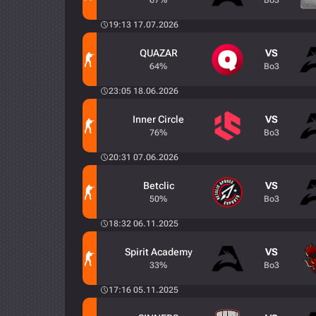
67%
Bo3
19:13 17.07.2026
QUAZAR
VS
64%
Bo3
23:05 18.06.2026
Inner Circle
VS
76%
Bo3
20:31 07.06.2026
Betclic
VS
50%
Bo3
18:32 06.11.2025
Spirit Academy
VS
33%
Bo3
17:16 05.11.2025