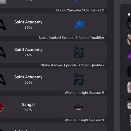
33%
GLuck Yungstar 2026 Series 2
Spirit Academy
36%
Stake Ranked Episode 3 Closed Qualifier
Spirit Academy
24%
Stake Ranked Episode 3 Open Qualifier
Spirit Academy
50%
Winline Insight Season 9
Sangal
67%
Winline Insight Season 9