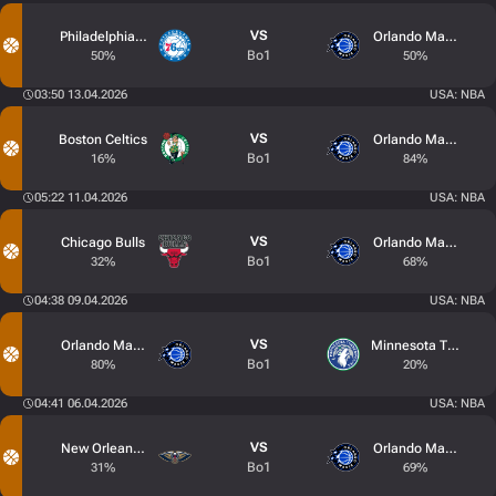
VS
Philadelphia 76ers
Orlando Magic
Bo1
50%
50%
03:50 13.04.2026
USA: NBA
VS
Boston Celtics
Orlando Magic
Bo1
16%
84%
05:22 11.04.2026
USA: NBA
VS
Chicago Bulls
Orlando Magic
Bo1
32%
68%
04:38 09.04.2026
USA: NBA
VS
Orlando Magic
Minnesota Timberw
Bo1
80%
20%
04:41 06.04.2026
USA: NBA
VS
New Orleans Pelicans
Orlando Magic
Bo1
31%
69%