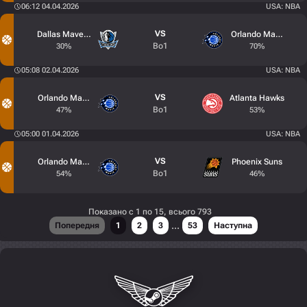
06:12 04.04.2026
USA: NBA
VS
Dallas Mavericks
Orlando Magic
Bo1
30%
70%
05:08 02.04.2026
USA: NBA
VS
Orlando Magic
Atlanta Hawks
Bo1
47%
53%
05:00 01.04.2026
USA: NBA
VS
Orlando Magic
Phoenix Suns
Bo1
54%
46%
Показано с 1 по 15, всього 793
...
Попередня
1
2
3
53
Наступна