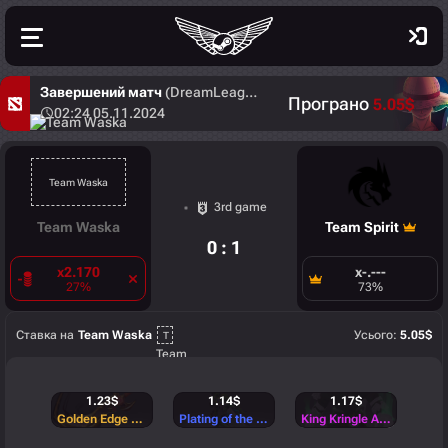
Завершений матч
(DreamLeague Season 24)
№359579
Програно
5.05
$
02:24 05.11.2024
3rd game
Team Waska
Team Spirit
0 : 1
x2.170
x-.---
27%
73%
Ставка на
Team Waska
Усього:
5.05
$
1.23
$
1.14
$
1.17
$
Golden Edge of the Lost Order
(Immortal)
Plating of the Netherswarm Vanguard
King Kringle Armor
(Rare)
(Legen