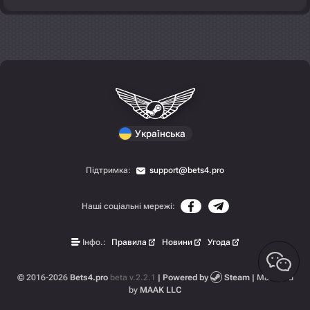
Українська
Підтримка:
support@bets4.pro
Наші соціальні мережі:
Інфо.:
Правила
Новини
Угода
© 2016-2026
Bets4.pro
beta v.2.2.1
| Powered by
Steam |
Managed
by
MAAK LLC